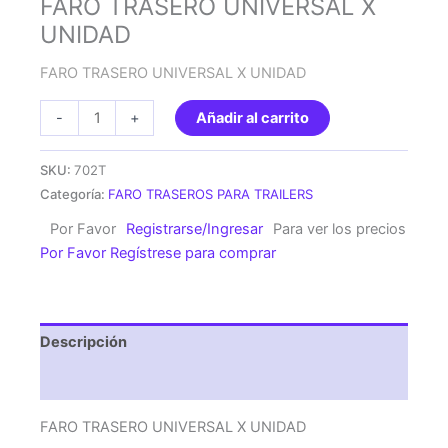
FARO TRASERO UNIVERSAL X
UNIDAD
FARO TRASERO UNIVERSAL X UNIDAD
FARO
-
+
Añadir al carrito
TRASERO
UNIVERSAL
SKU:
702T
X
Categoría:
FARO TRASEROS PARA TRAILERS
UNIDAD
Por Favor
Registrarse/Ingresar
Para ver los precios
cantidad
Por Favor Regístrese para comprar
Descripción
Valoraciones (0)
FARO TRASERO UNIVERSAL X UNIDAD