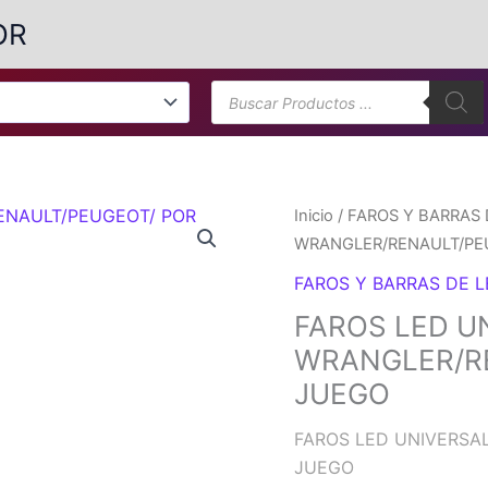
OR
Búsqueda
de
productos
Inicio
/
FAROS Y BARRAS 
WRANGLER/RENAULT/PE
FAROS Y BARRAS DE 
FAROS LED U
WRANGLER/R
JUEGO
FAROS LED UNIVERSA
JUEGO