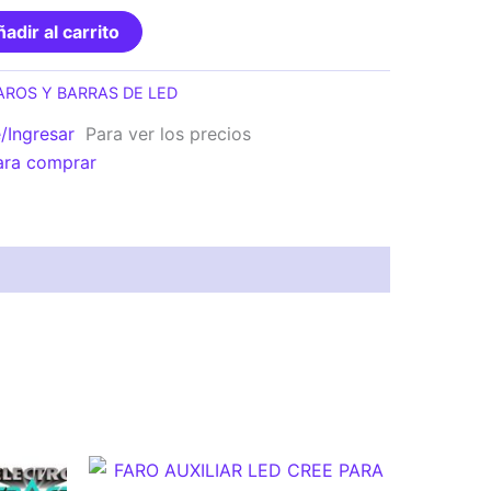
adir al carrito
AROS Y BARRAS DE LED
e/Ingresar
Para ver los precios
PEUGEOT/
ara comprar