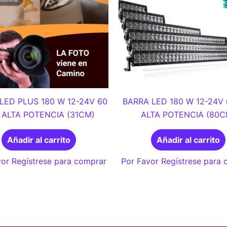
LED PLUS 180 W 12-24V 60
BARRA LED 180 W 12-24V 
 ALTA POTENCIA (31CM)
ALTA POTENCIA (80C
Añadir al carrito
Añadir al carrito
or Regístrese para comprar
Por Favor Regístrese para