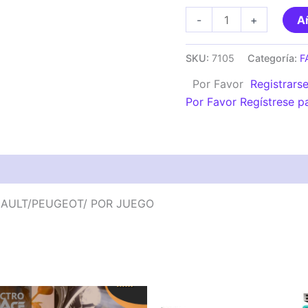
FAROS
-
+
Añ
LED
UNIVERSAL
SKU:
7105
Categoría:
F
JEEP
Por Favor
Registrars
WRANGLER/RENAULT/
Por Favor Regístrese p
POR
JUEGO
cantidad
NAULT/PEUGEOT/ POR JUEGO