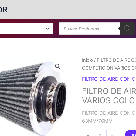
OR
Búsqueda
de
productos
Inicio
/
FILTRO DE AIRE 
COMPETICION VARIOS 
FILTRO DE AIRE CONI
FILTRO DE A
VARIOS COL
FILTRO DE AIRE CONI
63MM/76MM
FILTRO
-
+
Añ