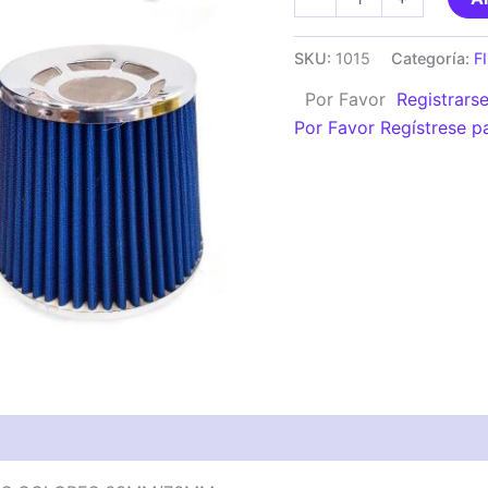
DE
AIRE
SKU:
1015
Categoría:
F
CONICO
Por Favor
Registrars
COMPETICION
Por Favor Regístrese p
VARIOS
COLORES
63MM/76MM
cantidad