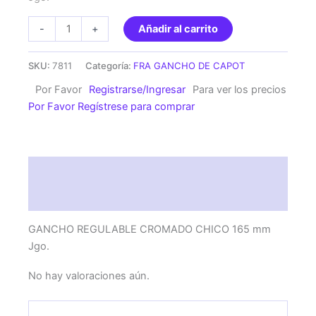
GANCHO
-
+
Añadir al carrito
REGULABLE
CROMADO
SKU:
7811
Categoría:
FRA GANCHO DE CAPOT
CHICO
Por Favor
Registrarse/Ingresar
Para ver los precios
165
Por Favor Regístrese para comprar
mm
Jgo.
cantidad
Descripción
Valoraciones (0)
GANCHO REGULABLE CROMADO CHICO 165 mm
Jgo.
No hay valoraciones aún.