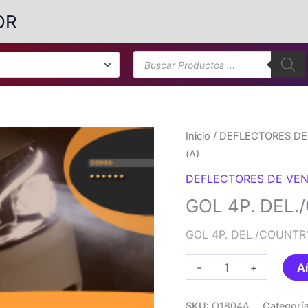
OR
Búsqueda
de
productos
Inicio
/
DEFLECTORES DE
(A)
DEFLECTORES DE VEN
GOL 4P. DEL.
GOL 4P. DEL./COUNTR
GOL
-
+
Añ
4P.
DEL./COUNTRY
SKU:
O1804A
Categorí