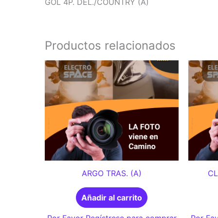
GOL 4P. DEL./COUNTRY (A)
Productos relacionados
ARGO TRAS. (A)
CL
Añadir al carrito
Por Favor Regístrese para comprar
Por Fav