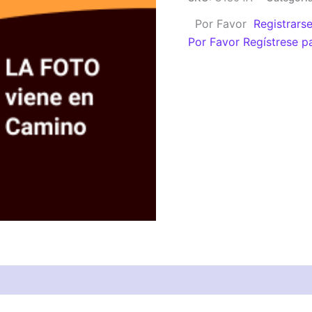
(A)
Por Favor
Registrars
cantidad
Por Favor Regístrese p