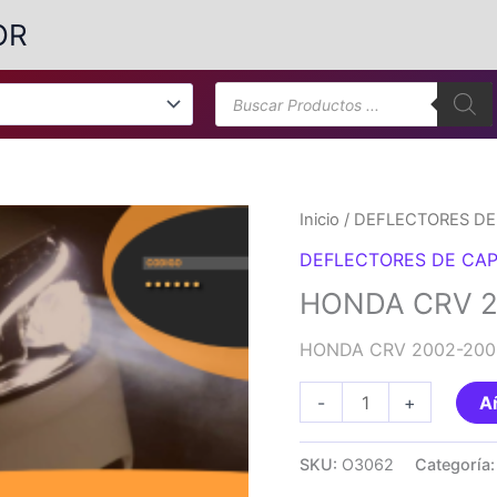
OR
Búsqueda
de
productos
Inicio
/
DEFLECTORES DE
DEFLECTORES DE CA
HONDA CRV 2
HONDA CRV 2002-200
HONDA
-
+
Añ
CRV
2002-
SKU:
O3062
Categoría
2006