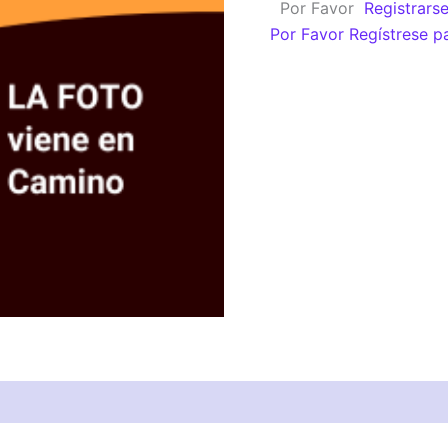
Por Favor
Registrars
cantidad
Por Favor Regístrese p