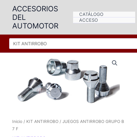
Ir
ACCESORIOS
al
CATÁLOGO
DEL
contenido
ACCESO
AUTOMOTOR
Inicio
/
KIT ANTIRROBO
/ JUEGOS ANTIRROBO GRUPO B
7 F