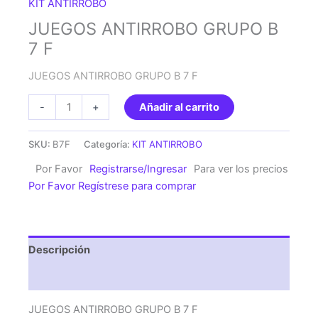
KIT ANTIRROBO
JUEGOS ANTIRROBO GRUPO B
7 F
JUEGOS ANTIRROBO GRUPO B 7 F
JUEGOS
-
+
Añadir al carrito
ANTIRROBO
GRUPO
SKU:
B7F
Categoría:
KIT ANTIRROBO
B
Por Favor
Registrarse/Ingresar
Para ver los precios
7
Por Favor Regístrese para comprar
F
cantidad
Descripción
Valoraciones (0)
JUEGOS ANTIRROBO GRUPO B 7 F