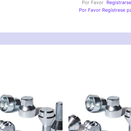
Por Favor
Registrars
11
Por Favor Regístrese p
C
cantidad