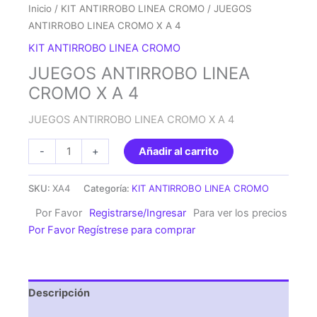
Inicio
/
KIT ANTIRROBO LINEA CROMO
/ JUEGOS
ANTIRROBO LINEA CROMO X A 4
KIT ANTIRROBO LINEA CROMO
JUEGOS ANTIRROBO LINEA
CROMO X A 4
JUEGOS ANTIRROBO LINEA CROMO X A 4
JUEGOS
-
+
Añadir al carrito
ANTIRROBO
LINEA
SKU:
XA4
Categoría:
KIT ANTIRROBO LINEA CROMO
CROMO
Por Favor
Registrarse/Ingresar
Para ver los precios
X
Por Favor Regístrese para comprar
A
4
cantidad
Descripción