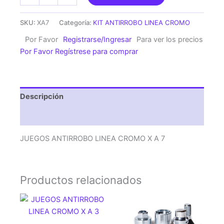
ANTIRROBO
LINEA
SKU:
XA7
Categoría:
KIT ANTIRROBO LINEA CROMO
CROMO
Por Favor
Registrarse/Ingresar
Para ver los precios
X
Por Favor Regístrese para comprar
A
7
cantidad
Descripción
Valoraciones (0)
JUEGOS ANTIRROBO LINEA CROMO X A 7
Productos relacionados