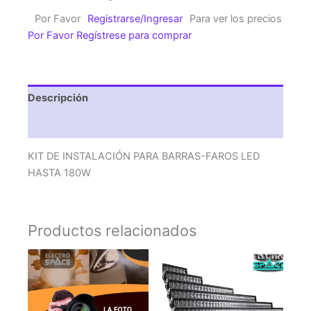
PARA
Por Favor
Registrarse/Ingresar
Para ver los precios
BARRAS-
Por Favor Regístrese para comprar
FAROS
LED
HASTA
180W
Descripción
cantidad
Valoraciones (0)
KIT DE INSTALACIÓN PARA BARRAS-FAROS LED
HASTA 180W
Productos relacionados