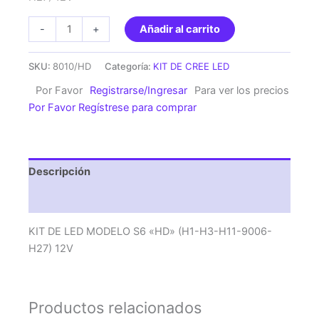
KIT
-
+
Añadir al carrito
DE
LED
SKU:
8010/HD
Categoría:
KIT DE CREE LED
MODELO
Por Favor
Registrarse/Ingresar
Para ver los precios
S6
Por Favor Regístrese para comprar
"HD"
(H1-
H3-
H11-
Descripción
9006-
H27)
Valoraciones (0)
12V
cantidad
KIT DE LED MODELO S6 «HD» (H1-H3-H11-9006-
H27) 12V
Productos relacionados