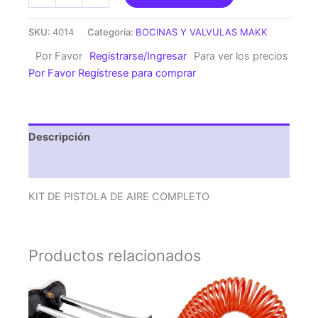
DE
PISTOLA
SKU:
4014
Categoría:
BOCINAS Y VALVULAS MAKK
DE
Por Favor
Registrarse/Ingresar
Para ver los precios
AIRE
Por Favor Regístrese para comprar
COMPLETO
cantidad
Descripción
Valoraciones (0)
KIT DE PISTOLA DE AIRE COMPLETO
Productos relacionados