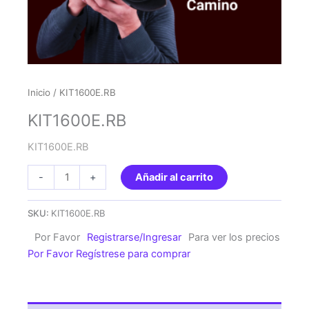
Inicio
/ KIT1600E.RB
KIT1600E.RB
KIT1600E.RB
KIT1600E.RB
-
+
Añadir al carrito
cantidad
SKU:
KIT1600E.RB
Por Favor
Registrarse/Ingresar
Para ver los precios
Por Favor Regístrese para comprar