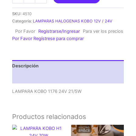
KOBO
1176
SKU:
4510
24V
Categoría:
LAMPARAS HALOGENAS KOBO 12V / 24V
21/5W
Por Favor
Registrarse/Ingresar
Para ver los precios
cantidad
Por Favor Regístrese para comprar
Descripción
Valoraciones (0)
LAMPARA KOBO 1176 24V 21/5W
Productos relacionados