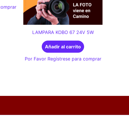
 comprar
LAMPARA KOBO 67 24V 5W
Añadir al carrito
Por Favor Regístrese para comprar