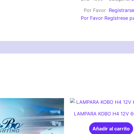
12V
Por Favor
Registrars
5W
Por Favor Regístrese p
cantidad
LAMPARA KOBO H4 12V 
Añadir al carrito