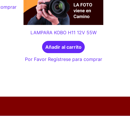
 comprar
LAMPARA KOBO H11 12V 55W
Añadir al carrito
Por Favor Regístrese para comprar