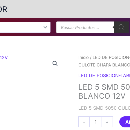
OR
Búsqueda
de
productos
Inicio
/
LED DE POSICION
CULOTE CHAPA BLANCO
LED DE POSICION-TAB
LED 5 SMD 5
BLANCO 12V
LED 5 SMD 5050 CUL
LED
-
+
Añ
5