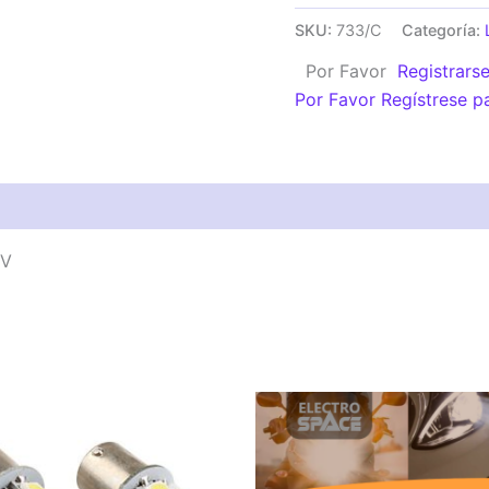
SMD
SKU:
733/C
Categoría:
5050
Por Favor
Registrars
CULOTE
Por Favor Regístrese p
CHAPA
BLANCO
12V
cantidad
2V