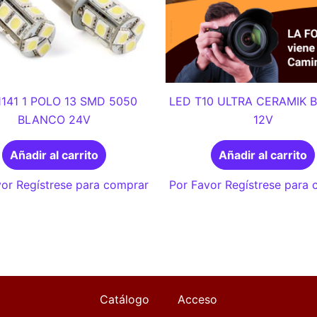
1141 1 POLO 13 SMD 5050
LED T10 ULTRA CERAMIK 
BLANCO 24V
12V
Añadir al carrito
Añadir al carrito
or Regístrese para comprar
Por Favor Regístrese para
Catálogo
Acceso