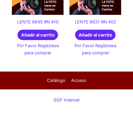
LENTE 6645 RN 410
LENTE 6631 RN 402
Añadir al carrito
Añadir al carrito
Por Favor Regístrese
Por Favor Regístrese
para comprar
para comprar
Catálogo
Acceso
GGF Internet