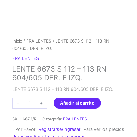
Inicio
/
FRA LENTES
/ LENTE 6673 S 112 – 113 RN
604/605 DER. E IZQ.
FRA LENTES
LENTE 6673 S 112 – 113 RN
604/605 DER. E IZQ.
LENTE 6673 S 112 – 113 RN 604/605 DER. E IZQ.
LENTE
-
+
Añadir al carrito
6673
S
SKU:
6673/R
Categoría:
FRA LENTES
112
Por Favor
Registrarse/Ingresar
Para ver los precios
-
Por Favor Regístrese para comprar