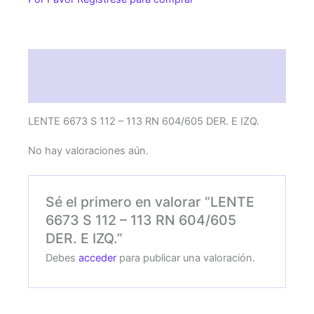
113
RN
604/605
DER.
Descripción
E
IZQ.
Valoraciones (0)
cantidad
LENTE 6673 S 112 – 113 RN 604/605 DER. E IZQ.
No hay valoraciones aún.
Sé el primero en valorar “LENTE
6673 S 112 – 113 RN 604/605
DER. E IZQ.”
Debes
acceder
para publicar una valoración.