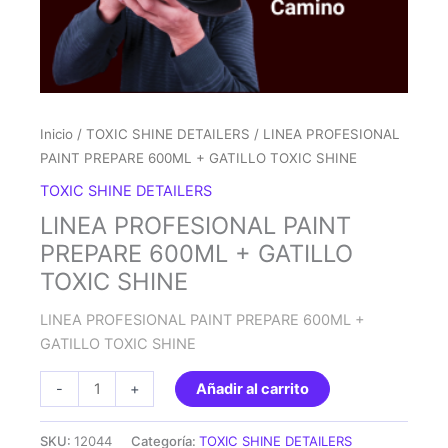
Inicio
/
TOXIC SHINE DETAILERS
/ LINEA PROFESIONAL
PAINT PREPARE 600ML + GATILLO TOXIC SHINE
TOXIC SHINE DETAILERS
LINEA PROFESIONAL PAINT
PREPARE 600ML + GATILLO
TOXIC SHINE
LINEA PROFESIONAL PAINT PREPARE 600ML +
GATILLO TOXIC SHINE
LINEA
-
+
Añadir al carrito
PROFESIONAL
PAINT
SKU:
12044
Categoría:
TOXIC SHINE DETAILERS