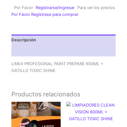
PREPARE
Por Favor
Registrarse/Ingresar
Para ver los precios
600ML
Por Favor Regístrese para comprar
+
GATILLO
TOXIC
SHINE
Descripción
cantidad
Valoraciones (0)
LINEA PROFESIONAL PAINT PREPARE 600ML +
GATILLO TOXIC SHINE
Productos relacionados