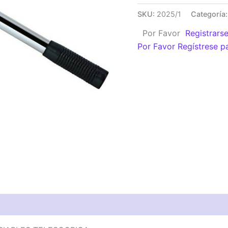
SACATUERCAS
SKU:
2025/1
Categoría
C/BOCAS
Por Favor
Registrars
INTERCAMBIABLES
Por Favor Regístrese p
TELESCOPICA
cantidad