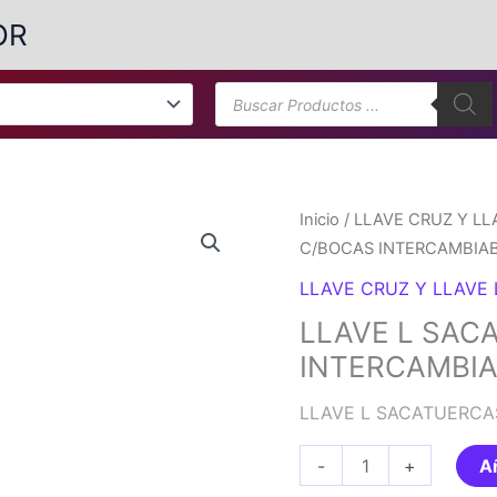
OR
Búsqueda
de
productos
Inicio
/
LLAVE CRUZ Y LL
C/BOCAS INTERCAMBIA
LLAVE CRUZ Y LLAVE
LLAVE L SAC
INTERCAMBIA
LLAVE L SACATUERCA
LLAVE
-
+
Añ
L