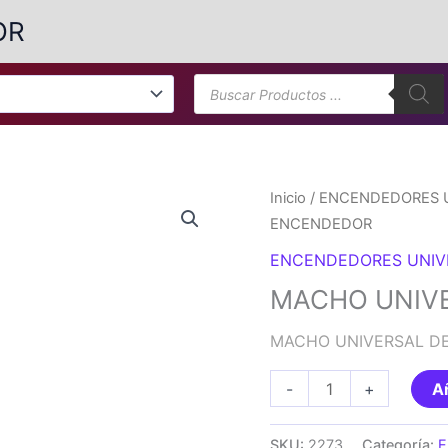
OR
Búsqueda
de
productos
Inicio
/
ENCENDEDORES 
ENCENDEDOR
ENCENDEDORES UNIV
MACHO UNIV
MACHO UNIVERSAL D
MACHO
-
+
Añ
UNIVERSAL
DE
SKU:
2273
Categoría:
E