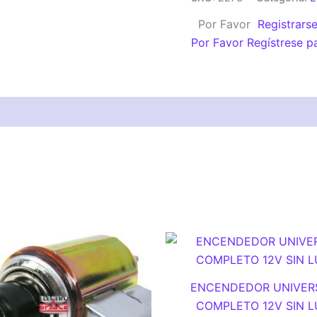
ENCENDEDOR
Por Favor
Registrars
cantidad
Por Favor Regístrese p
ENCENDEDOR UNIVER
COMPLETO 12V SIN L