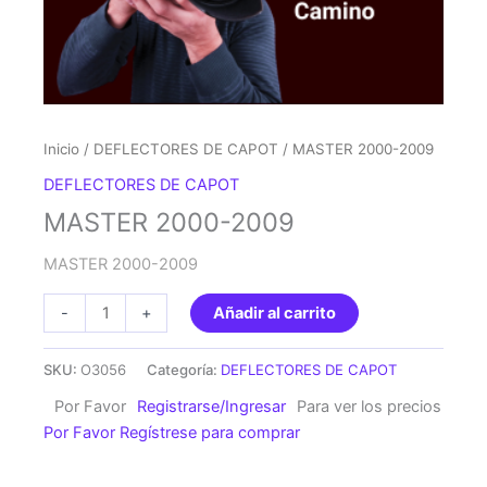
Inicio
/
DEFLECTORES DE CAPOT
/ MASTER 2000-2009
DEFLECTORES DE CAPOT
MASTER 2000-2009
MASTER 2000-2009
MASTER
-
+
Añadir al carrito
2000-
2009
SKU:
O3056
Categoría:
DEFLECTORES DE CAPOT
cantidad
Por Favor
Registrarse/Ingresar
Para ver los precios
Por Favor Regístrese para comprar