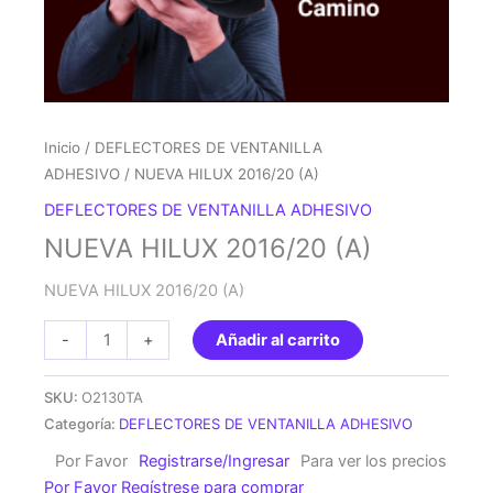
Inicio
/
DEFLECTORES DE VENTANILLA
ADHESIVO
/ NUEVA HILUX 2016/20 (A)
DEFLECTORES DE VENTANILLA ADHESIVO
NUEVA HILUX 2016/20 (A)
NUEVA HILUX 2016/20 (A)
NUEVA
-
+
Añadir al carrito
HILUX
2016/20
SKU:
O2130TA
(A)
Categoría:
DEFLECTORES DE VENTANILLA ADHESIVO
cantidad
Por Favor
Registrarse/Ingresar
Para ver los precios
Por Favor Regístrese para comprar