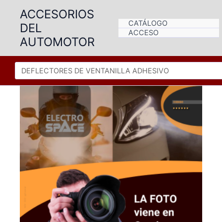
Ir
ACCESORIOS
al
CATÁLOGO
DEL
contenido
ACCESO
AUTOMOTOR