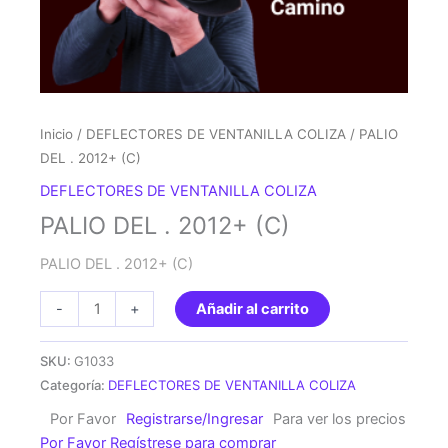
Inicio
/
DEFLECTORES DE VENTANILLA COLIZA
/ PALIO
DEL . 2012+ (C)
DEFLECTORES DE VENTANILLA COLIZA
PALIO DEL . 2012+ (C)
PALIO DEL . 2012+ (C)
PALIO
-
+
Añadir al carrito
DEL
.
SKU:
G1033
2012+
Categoría:
DEFLECTORES DE VENTANILLA COLIZA
(C)
Por Favor
Registrarse/Ingresar
Para ver los precios
cantidad
Por Favor Regístrese para comprar