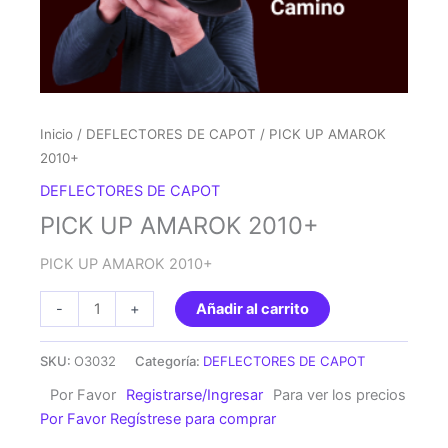
Inicio
/
DEFLECTORES DE CAPOT
/ PICK UP AMAROK
2010+
DEFLECTORES DE CAPOT
PICK UP AMAROK 2010+
PICK UP AMAROK 2010+
PICK
-
+
Añadir al carrito
UP
AMAROK
SKU:
O3032
Categoría:
DEFLECTORES DE CAPOT
2010+
Por Favor
Registrarse/Ingresar
Para ver los precios
cantidad
Por Favor Regístrese para comprar