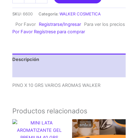
X
10
SKU:
6600
Categoría:
WALKER COSMETICA
GRS
Por Favor
Registrarse/Ingresar
Para ver los precios
VARIOS
Por Favor Regístrese para comprar
AROMAS
WALKER
cantidad
Descripción
Valoraciones (0)
PINO X 10 GRS VARIOS AROMAS WALKER
Productos relacionados