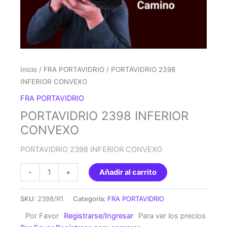
Inicio
/
FRA PORTAVIDRIO
/ PORTAVIDRIO 2398
INFERIOR CONVEXO
FRA PORTAVIDRIO
PORTAVIDRIO 2398 INFERIOR
CONVEXO
PORTAVIDRIO 2398 INFERIOR CONVEXO
PORTAVIDRIO
-
+
Añadir al carrito
2398
INFERIOR
SKU:
2398/R1
Categoría:
FRA PORTAVIDRIO
CONVEXO
Por Favor
Registrarse/Ingresar
Para ver los precios
cantidad