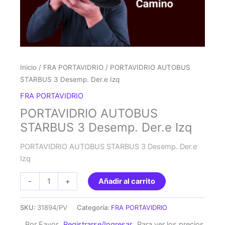
Inicio
/
FRA PORTAVIDRIO
/ PORTAVIDRIO AUTOBUS
STARBUS 3 Desemp. Der.e Izq
FRA PORTAVIDRIO
PORTAVIDRIO AUTOBUS
STARBUS 3 Desemp. Der.e Izq
PORTAVIDRIO AUTOBUS STARBUS 3 Desemp. Der.e
Izq
PORTAVIDRIO
-
+
Añadir al carrito
AUTOBUS
STARBUS
SKU:
31894/PV
Categoría:
FRA PORTAVIDRIO
3
Por Favor
Registrarse/Ingresar
Para ver los precios