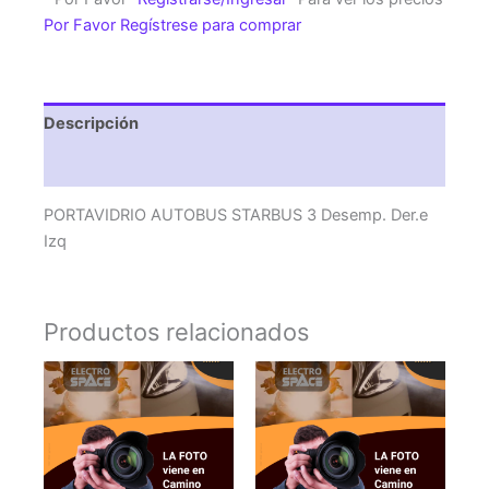
Desemp.
Por Favor Regístrese para comprar
Der.e
Izq
cantidad
Descripción
Valoraciones (0)
PORTAVIDRIO AUTOBUS STARBUS 3 Desemp. Der.e
Izq
Productos relacionados