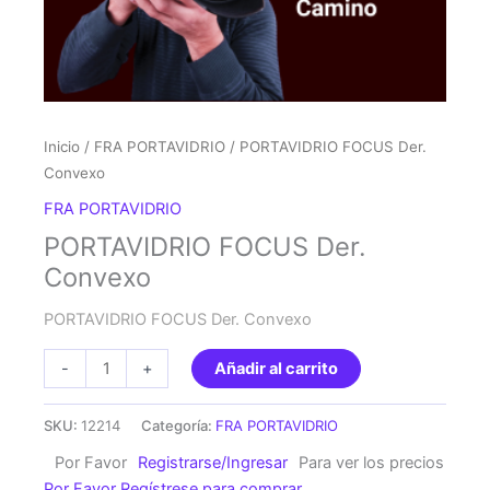
Inicio
/
FRA PORTAVIDRIO
/ PORTAVIDRIO FOCUS Der.
Convexo
FRA PORTAVIDRIO
PORTAVIDRIO FOCUS Der.
Convexo
PORTAVIDRIO FOCUS Der. Convexo
PORTAVIDRIO
-
+
Añadir al carrito
FOCUS
Der.
SKU:
12214
Categoría:
FRA PORTAVIDRIO
Convexo
Por Favor
Registrarse/Ingresar
Para ver los precios
cantidad
Por Favor Regístrese para comprar