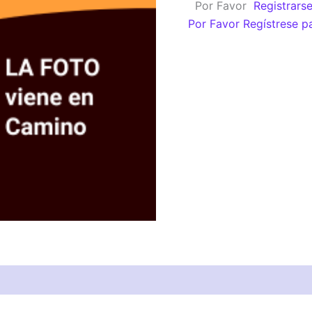
Por Favor
Registrars
Der.
Por Favor Regístrese p
Convexo
cantidad