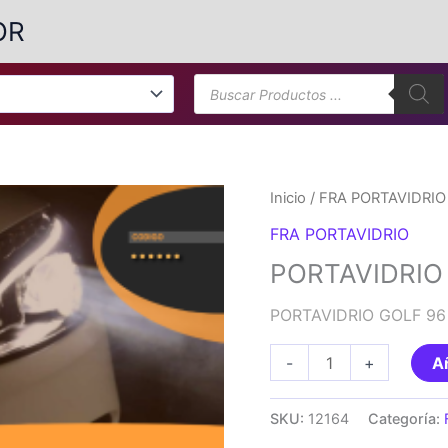
OR
Búsqueda
de
productos
Inicio
/
FRA PORTAVIDRIO
FRA PORTAVIDRIO
PORTAVIDRIO 
PORTAVIDRIO GOLF 96
PORTAVIDRIO
-
+
Añ
GOLF
96
SKU:
12164
Categoría:
M/V