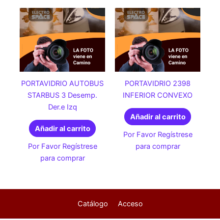
PORTAVIDRIO AUTOBUS
PORTAVIDRIO 2398
STARBUS 3 Desemp.
INFERIOR CONVEXO
Der.e Izq
Añadir al carrito
Añadir al carrito
Por Favor Regístrese
Por Favor Regístrese
para comprar
para comprar
Catálogo
Acceso