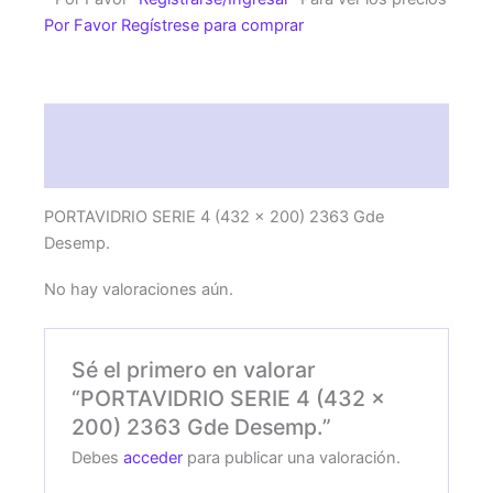
x
Por Favor Regístrese para comprar
200)
2363
Gde
Desemp.
Descripción
cantidad
Valoraciones (0)
PORTAVIDRIO SERIE 4 (432 x 200) 2363 Gde
Desemp.
No hay valoraciones aún.
Sé el primero en valorar
“PORTAVIDRIO SERIE 4 (432 x
200) 2363 Gde Desemp.”
Debes
acceder
para publicar una valoración.