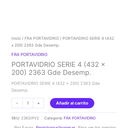
Inicio
/
FRA PORTAVIDRIO
/ PORTAVIDRIO SERIE 4 (432
x 200) 2363 Gde Desemp.
FRA PORTAVIDRIO
PORTAVIDRIO SERIE 4 (432 x
200) 2363 Gde Desemp.
PORTAVIDRIO SERIE 4 (432 x 200) 2363 Gde
Desemp.
PORTAVIDRIO
-
+
Añadir al carrito
SERIE
4
SKU:
2363/PV2
Categoría:
FRA PORTAVIDRIO
(432
Por Favor
Registrarse/Ingresar
Para ver los precios