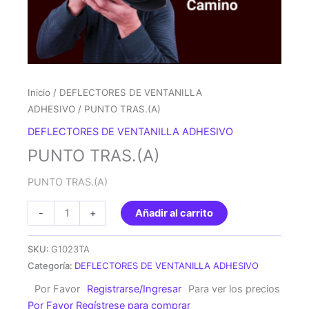
Inicio
/
DEFLECTORES DE VENTANILLA
ADHESIVO
/ PUNTO TRAS.(A)
DEFLECTORES DE VENTANILLA ADHESIVO
PUNTO TRAS.(A)
PUNTO TRAS.(A)
PUNTO
-
+
Añadir al carrito
TRAS.
(A)
SKU:
G1023TA
cantidad
Categoría:
DEFLECTORES DE VENTANILLA ADHESIVO
Por Favor
Registrarse/Ingresar
Para ver los precios
Por Favor Regístrese para comprar