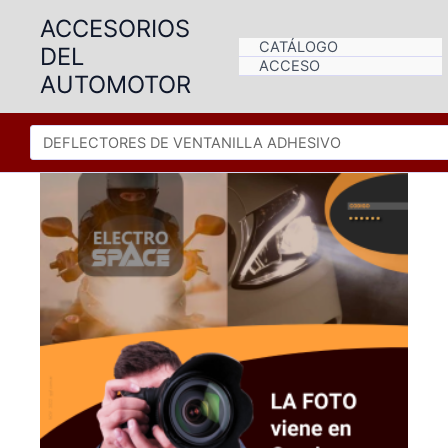
Ir
ACCESORIOS
al
CATÁLOGO
DEL
contenido
ACCESO
AUTOMOTOR