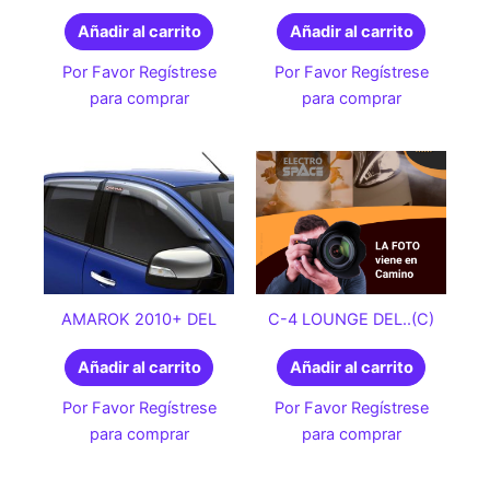
Añadir al carrito
Añadir al carrito
Por Favor Regístrese
Por Favor Regístrese
para comprar
para comprar
AMAROK 2010+ DEL
C-4 LOUNGE DEL..(C)
Añadir al carrito
Añadir al carrito
Por Favor Regístrese
Por Favor Regístrese
para comprar
para comprar