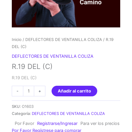
Inicio
/
DEFLECTORES DE VENTANILLA COLIZA
/ R.19
DEL (C)
DEFLECTORES DE VENTANILLA COLIZA
R.19 DEL (C)
R.19 DEL (C)
R.19
-
+
Añadir al carrito
DEL
(C)
SKU:
O1603
cantidad
Categoría:
DEFLECTORES DE VENTANILLA COLIZA
Por Favor
Registrarse/Ingresar
Para ver los precios
Por Favor Regístrese para comprar