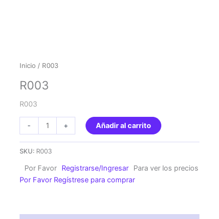
Inicio
/ R003
R003
R003
R003
-
+
Añadir al carrito
cantidad
SKU:
R003
Por Favor
Registrarse/Ingresar
Para ver los precios
Por Favor Regístrese para comprar