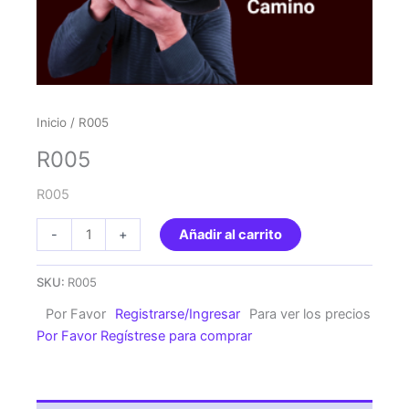
Inicio
/ R005
R005
R005
R005
-
+
Añadir al carrito
cantidad
SKU:
R005
Por Favor
Registrarse/Ingresar
Para ver los precios
Por Favor Regístrese para comprar