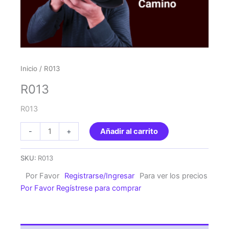
Inicio
/ R013
R013
R013
R013
-
+
Añadir al carrito
cantidad
SKU:
R013
Por Favor
Registrarse/Ingresar
Para ver los precios
Por Favor Regístrese para comprar