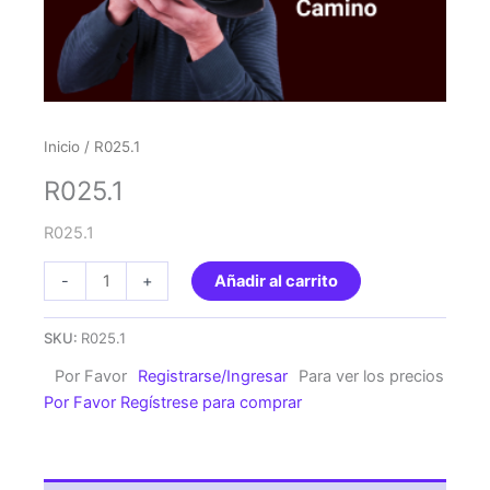
Inicio
/ R025.1
R025.1
R025.1
R025.1
-
+
Añadir al carrito
cantidad
SKU:
R025.1
Por Favor
Registrarse/Ingresar
Para ver los precios
Por Favor Regístrese para comprar