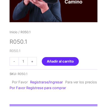
Inicio
/ R050.1
R050.1
R050.1
R050.1
-
+
Añadir al carrito
cantidad
SKU:
R050.1
Por Favor
Registrarse/Ingresar
Para ver los precios
Por Favor Regístrese para comprar