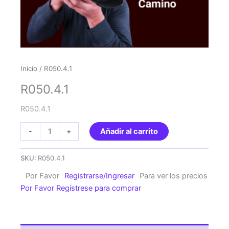
Inicio
/ R050.4.1
R050.4.1
R050.4.1
R050.4.1
-
+
Añadir al carrito
cantidad
SKU:
R050.4.1
Por Favor
Registrarse/Ingresar
Para ver los precios
Por Favor Regístrese para comprar