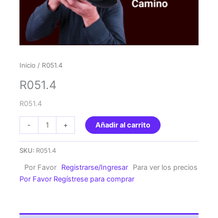
Inicio
/ R051.4
R051.4
R051.4
R051.4
-
+
Añadir al carrito
cantidad
SKU:
R051.4
Por Favor
Registrarse/Ingresar
Para ver los precios
Por Favor Regístrese para comprar