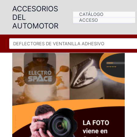
Ir
ACCESORIOS
al
CATÁLOGO
DEL
contenido
ACCESO
AUTOMOTOR