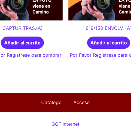
CAPTUR TRAS.(A)
619/150 ENVOLV. (A
Añadir al carrito
Añadir al carrito
or Regístrese para comprar
Por Favor Regístrese para
Catálogo
Acceso
GGF Internet