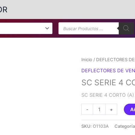
OR
Búsqueda
de
productos
Inicio
/
DEFLECTORES DE
DEFLECTORES DE VEN
SC SERIE 4 C
SC SERIE 4 CORTO (A)
SC
-
+
Añ
SERIE
4
SKU:
O1103A
Categorí
CORTO