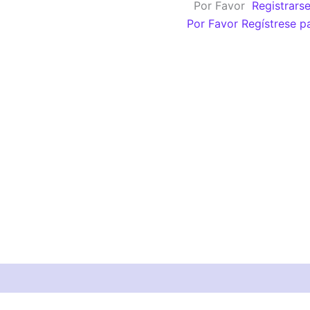
Por Favor
Registrars
(A)
Por Favor Regístrese p
cantidad