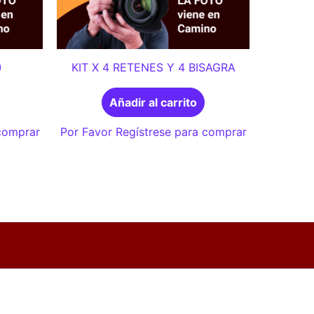
)
KIT X 4 RETENES Y 4 BISAGRA
Añadir al carrito
 comprar
Por Favor Regístrese para comprar