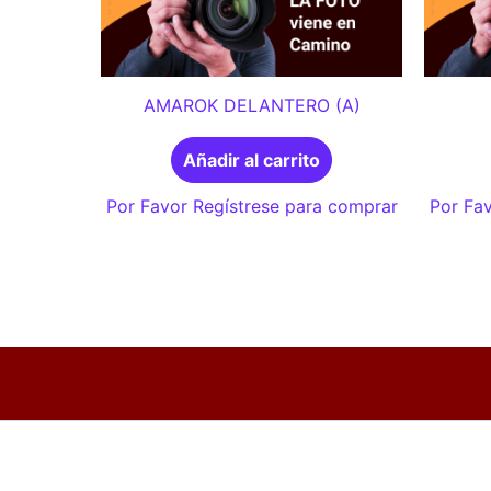
AMAROK DELANTERO (A)
Añadir al carrito
Por Favor Regístrese para comprar
Por Fav