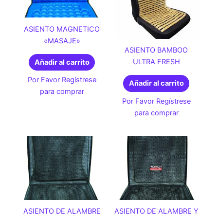
ASIENTO MAGNETICO
«MASAJE»
ASIENTO BAMBOO
ULTRA FRESH
Añadir al carrito
Por Favor Regístrese
Añadir al carrito
para comprar
Por Favor Regístrese
para comprar
ASIENTO DE ALAMBRE
ASIENTO DE ALAMBRE Y