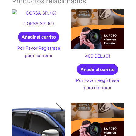
Productos relacionados
CORSA 3P. (C)
Añadir al carrito
Por Favor Regístrese
para comprar
406 DEL.(C)
Añadir al carrito
Por Favor Regístrese
para comprar