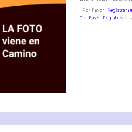
2019
Por Favor
Registrars
(A)
Por Favor Regístrese p
cantidad