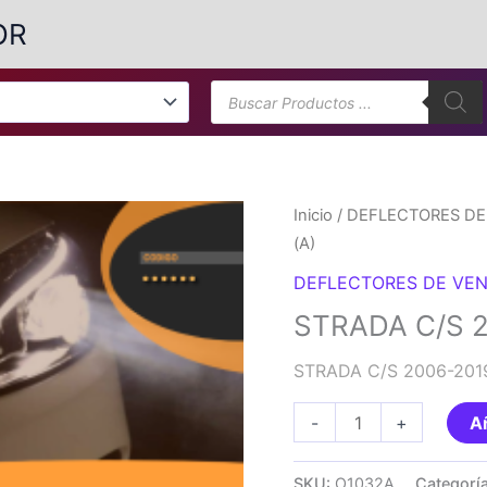
OR
Búsqueda
de
productos
Inicio
/
DEFLECTORES DE
(A)
DEFLECTORES DE VEN
STRADA C/S 2
STRADA C/S 2006-2019
STRADA
-
+
Añ
C/S
2006-
SKU:
O1032A
Categorí