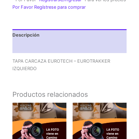
EUROTRAKKER
Por Favor Regístrese para comprar
IZQUIERDO
cantidad
Descripción
Valoraciones (0)
TAPA CARCAZA EUROTECH – EUROTRAKKER
IZQUIERDO
Productos relacionados