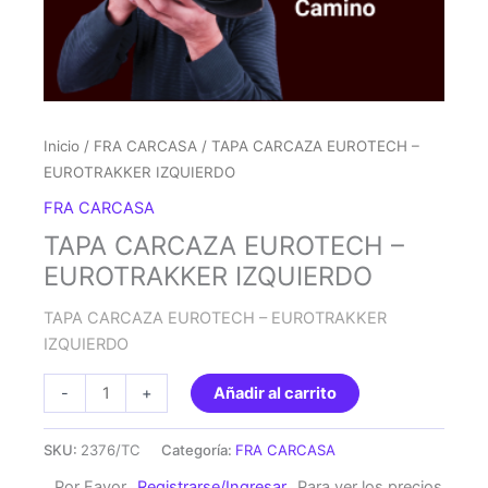
Inicio
/
FRA CARCASA
/ TAPA CARCAZA EUROTECH –
EUROTRAKKER IZQUIERDO
FRA CARCASA
TAPA CARCAZA EUROTECH –
EUROTRAKKER IZQUIERDO
TAPA CARCAZA EUROTECH – EUROTRAKKER
IZQUIERDO
TAPA
-
+
Añadir al carrito
CARCAZA
EUROTECH
SKU:
2376/TC
Categoría:
FRA CARCASA
-
Por Favor
Registrarse/Ingresar
Para ver los precios