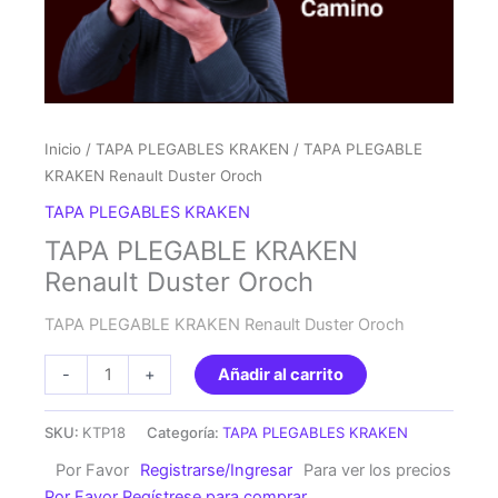
Inicio
/
TAPA PLEGABLES KRAKEN
/ TAPA PLEGABLE
KRAKEN Renault Duster Oroch
TAPA PLEGABLES KRAKEN
TAPA PLEGABLE KRAKEN
Renault Duster Oroch
TAPA PLEGABLE KRAKEN Renault Duster Oroch
TAPA
-
+
Añadir al carrito
PLEGABLE
KRAKEN
SKU:
KTP18
Categoría:
TAPA PLEGABLES KRAKEN
Renault
Por Favor
Registrarse/Ingresar
Para ver los precios
Duster
Por Favor Regístrese para comprar