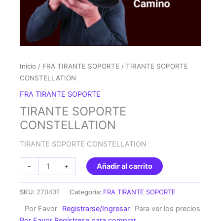
Inicio
/
FRA TIRANTE SOPORTE
/ TIRANTE SOPORTE
CONSTELLATION
FRA TIRANTE SOPORTE
TIRANTE SOPORTE
CONSTELLATION
TIRANTE SOPORTE CONSTELLATION
TIRANTE
-
+
Añadir al carrito
SOPORTE
CONSTELLATION
SKU:
27040F
Categoría:
FRA TIRANTE SOPORTE
cantidad
Por Favor
Registrarse/Ingresar
Para ver los precios
Por Favor Regístrese para comprar