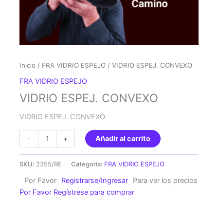
Inicio
/
FRA VIDRIO ESPEJO
/ VIDRIO ESPEJ. CONVEXO
FRA VIDRIO ESPEJO
VIDRIO ESPEJ. CONVEXO
VIDRIO ESPEJ. CONVEXO
VIDRIO
-
+
Añadir al carrito
ESPEJ.
CONVEXO
SKU:
2355/RE
Categoría:
FRA VIDRIO ESPEJO
cantidad
Por Favor
Registrarse/Ingresar
Para ver los precios
Por Favor Regístrese para comprar