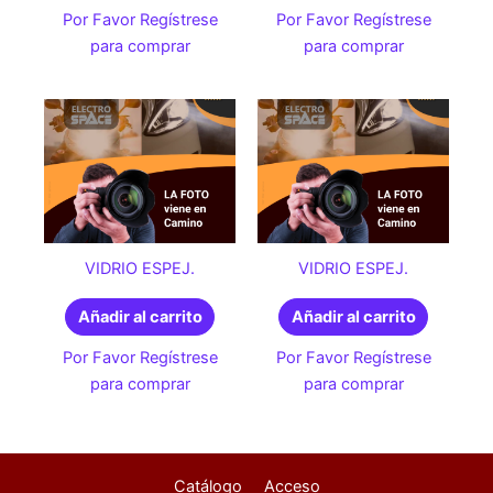
Por Favor Regístrese
Por Favor Regístrese
para comprar
para comprar
VIDRIO ESPEJ.
VIDRIO ESPEJ.
Añadir al carrito
Añadir al carrito
Por Favor Regístrese
Por Favor Regístrese
para comprar
para comprar
Catálogo
Acceso